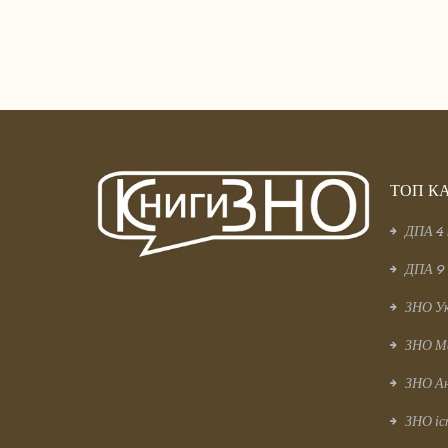
ТОП КА
ДПА 4 
ДПА 9 
ЗНО Ук
ЗНО М
ЗНО Ан
ЗНО іс