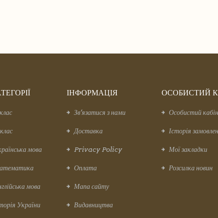
ТЕГОРІЇ
ІНФОРМАЦІЯ
ОСОБИСТИЙ К
клас
Зв’язатися з нами
Особистий кабі
клас
Доставка
Історія замовле
раїнська мова
Privacy Policy
Мої закладки
атематика
Оплата
Розсилка новин
глійська мова
Мапа сайту
торія України
Видавництва