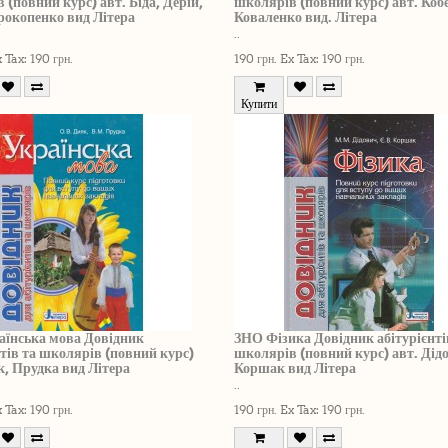
 (повний курс) авт. Біда, Дерій,
школярів (повний курс) авт. Коб
рокопенко вид Літера
Коваленко вид. Літера
..
 Tax: 190 грн.
190 грн.
Ex Tax: 190 грн.
Купити
їнська мова Довідник
ЗНО Фізика Довідник абітурієнті
нтів та школярів (повний курс)
школярів (повний курс) авт. Дід
к, Прудка вид Літера
Коршак вид Літера
..
 Tax: 190 грн.
190 грн.
Ex Tax: 190 грн.