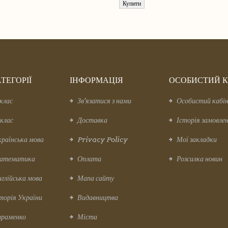
Купити
ТЕГОРІЇ
ІНФОРМАЦІЯ
ОСОБИСТИЙ К
клас
Зв’язатися з нами
Особистий кабі
клас
Доставка
Історія замовле
раїнська мова
Privacy Policy
Мої закладки
атематика
Оплата
Розсилка новин
глійська мова
Мапа сайту
торія України
Видавництва
раменко
Міста