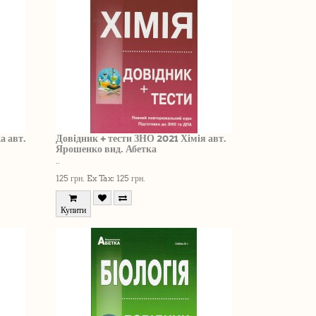
а авт.
Довідник + тести ЗНО 2021 Хімія авт.
Ярошенко вид. Абетка
..
125 грн.
Ex Tax: 125 грн.
Купити