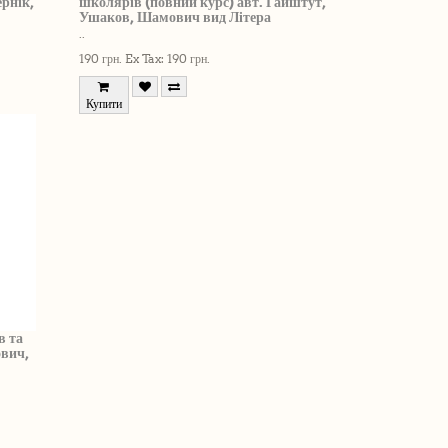
ернік,
школярів (повний курс) авт. Гайштут,
Ушаков, Шамович вид Літера
..
190 грн.
Ex Tax: 190 грн.
Купити
в та
ович,