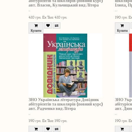
абітурієнтів та школярів (повний курс)
школярів
авт. Власов, Кульчицький вид Літера
Ілюха, П
..
..
410 грн.
Ex Tax: 410 грн.
190 грн.
Ex
Купити
Купити
ЗНО Українська література Довідник
ЗНО Укра
абітурієнтів та школярів (повний курс)
абітуріє
авт. Радченко вид Літера
авт. Дия
..
..
190 грн.
Ex Tax: 190 грн.
190 грн.
Ex