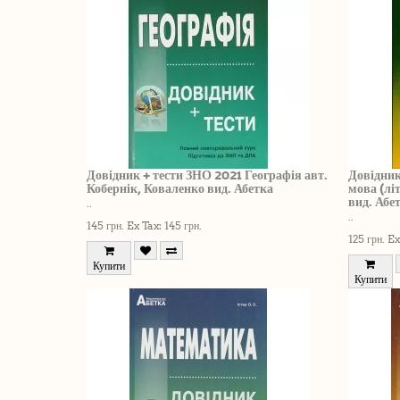
Довідник + тести ЗНО 2021 Географія авт.
Довідник
Кобернік, Коваленко вид. Абетка
мова (лі
вид. Абе
..
..
145 грн.
Ex Tax: 145 грн.
125 грн.
Ex
Купити
Купити