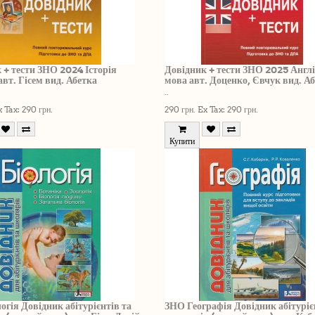
 + тести ЗНО 2024 Історія
Довідник + тести ЗНО 2025 Англ
авт. Гісем вид. Абетка
мова авт. Доценко, Євчук вид. А
..
 Tax: 290 грн.
290 грн.
Ex Tax: 290 грн.
Купити
огія Довідник абітурієнтів та
ЗНО Географія Довідник абітуріє