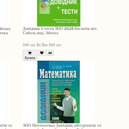
ійська
Довідник + тести ЗНО 2025 Біологія авт.
бетка
Соболь вид. Абетка
..
360 грн.
Ex Tax: 360 грн.
Купити
нтів та
ЗНО Математика Довідник абітурієнтів та