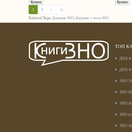
Купити
Купити
1
2
>
>|
Related Tags:
Довідник ЗНО
,
Довідник + тести ЗНО
ТОП КА
ДПА 4 
ДПА 9 
ЗНО Ук
ЗНО М
ЗНО Ан
ЗНО іс
ЗНО Ав