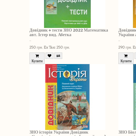
Довідник + тести ЗНО 2022 Математика
Довідник
авт. Істер вид. Абетка
України 
..
..
250 грн.
Ex Tax: 250 грн.
290 грн.
Ex
Купити
Купити
ЗНО історія України Довідник
ЗНО Біол