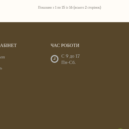
Показано з 1 по 15 із 16 (всього 2 сторінок)
АБІНЕТ
ЧАС РОБОТИ
С 9 до 17
нет
Пн-Сб.
нь