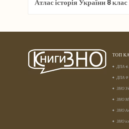
Атлас історія України 8 клас
ТОП КА
ДПА 4 
ДПА 9 
ЗНО Ук
ЗНО М
ЗНО Ан
ЗНО іс