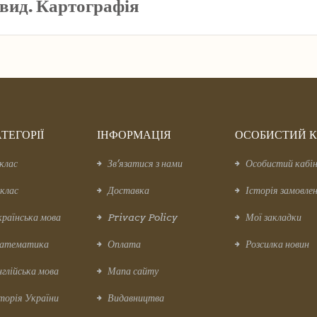
 вид. Картографія
ТЕГОРІЇ
ІНФОРМАЦІЯ
ОСОБИСТИЙ К
клас
Зв’язатися з нами
Особистий кабі
клас
Доставка
Історія замовле
раїнська мова
Privacy Policy
Мої закладки
атематика
Оплата
Розсилка новин
глійська мова
Мапа сайту
торія України
Видавництва