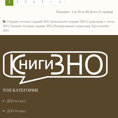
1
2
3
4
5
>
>|
Показано с 1 по 15 из 65 (всего 5 страниц)
Сборник тестовых заданий ЗНО
,
Комплексное издание ЗНО
,
Справочник + тесты
ЗНО
,
Типовые тестовые задания ЗНО
,
Интерактивный справочник
,
Хрестоматия
ЗНО
ТОП КАТЕГОРИИ
ДПА 4 класс
ДПА 9 класс