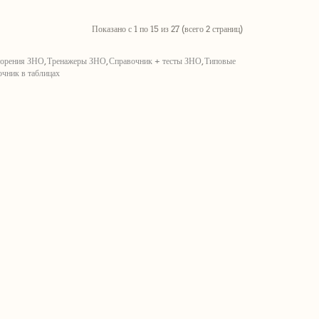
Показано с 1 по 15 из 27 (всего 2 страниц)
торения ЗНО
,
Тренажеры ЗНО
,
Справочник + тесты ЗНО
,
Типовые
чник в таблицах