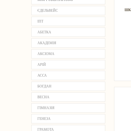
ШК
ЄДЕЛЬВЕЙС
ІПТ
АБЕТКА
АКАДЕМІЯ
АКСІОМА
АРІЙ
АССА
БОГДАН
ВЕСНА
ГІМНАЗІЯ
ГЕНЕЗА
ГРАМОТА