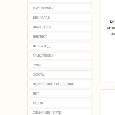
КАРТОГРАФІЯ
КНИГОЛАВ
КО
ЛІБРА ТЕРРА
ХИМ
ЧА
ЛІНГВІСТ
ЛІТЕРА ЛТД
МАНДРІВЕЦЬ
ОРІОН
ОСВІТА
ПІДРУЧНИКИ І ПОСІБНИКИ
ПЕТ
РАНОК
СИМФОНІЯ ФОРТЕ