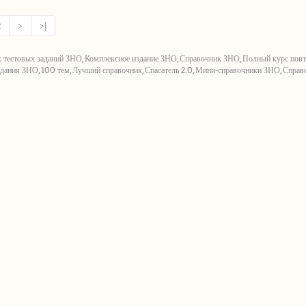
2
>
>|
 тестовых заданий ЗНО
,
Комплексное издание ЗНО
,
Справочник ЗНО
,
Полный курс пов
адания ЗНО
,
100 тем
,
Лучший справочник
,
Спасатель 2.0
,
Мини-справочники ЗНО
,
Справо