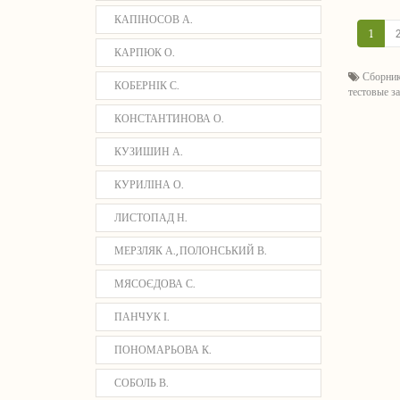
КАПІНОСОВ А.
1
КАРПЮК О.
Сборник
КОБЕРНІК С.
тестовые з
КОНСТАНТИНОВА О.
КУЗИШИН А.
КУРИЛІНА О.
ЛИСТОПАД Н.
МЕРЗЛЯК А., ПОЛОНСЬКИЙ В.
МЯСОЄДОВА С.
ПАНЧУК І.
ПОНОМАРЬОВА К.
СОБОЛЬ В.