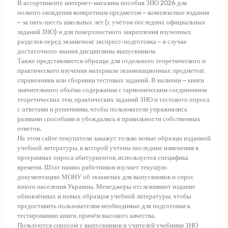
В ассортименте интернет-магазина пособия ЗНО 2026 для
полного овладения конкретным предметом – комплексные издания
– за пять-шесть школьных лет (с учётом последних официальных
заданий ЗНО) и для поверхностного закрепления изученных
разделов перед экзаменом: экспресс-подготовка – в случае
достаточного знания дисциплины выпускником.
Также представляются образцы для отдельного теоретического и
практического изучения материала экзаменационных предметов:
справочники или сборники тестовых заданий. В наличии – книги
значительного объёма содержания с гармоническим соединением
теоретических тем, практических заданий ЗНО и тестового опроса
с ответами и решениями, чтобы пользователи упражнялись
разными способами и убеждались в правильности собственных
ответов.
На этом сайте покупатели закажут только новые образцы изданной
учебной литературы, в которой учтены последние изменения в
программах опроса абитуриентов, используется специфика
времени. Штат наших работников изучает текущую
документацию МОНУ об экзаменах для выпускников и спрос
юного населения Украины. Менеджеры отслеживают издание
обновлённых и новых образцов учебной литературы, чтобы
предоставить пользователям необходимые для подготовки к
тестированию книги, причём высокого качества.
Пользуются спросом у выпускников и учителей учебники ЗНО