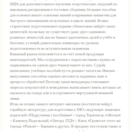
2026 для дополнительного изучения теоретических сведений по
школьным дисциплинам и тестовые сборники, большие пособия
для основательного освоения знаний и карманные книжечки для
быстрого напоминания полученных в школе знаний. Всякое
старательно подготовленное издание обязательно найдёт своих
ценителей, поскольку не существует даже двух одинаково
развитых личностей, как не бывает идентичных целей в учёбе и
бытовых условий, равносильно влияющих на уровень
подготовленности ко вступительным экзаменам.
Книжный рынок пополняется и за счёт новой продукции
книгоиздателей. Мы сотрудничаем с издательствами страны, не
зацикливаясь на одном-двух «наилучших» из них. Судьбу
написанных учебных пособий пусть решают читатели. Именно
выпускники способны оценить весомость изданных книг в
процессе обработки! Поэтому наши менеджеры учитывают
запросы покупателей и немедленно выписывают книги, которых не
оказалось на складе или в ассортименте виртуальной книжной
лавки.
Итак, на полках нашего интернет-магазина посетители найдут
серийную литературу для подготовки к ЗНО следующих знакомых
издателей: «Підручники і посібники» – город Тернополь, «Абетка»
– Каменец-Подольский, «Литера ЛТД» – Киев, «Грамота» этого же
города, «Ранок» – Харьков и других. В продажу поступили также и